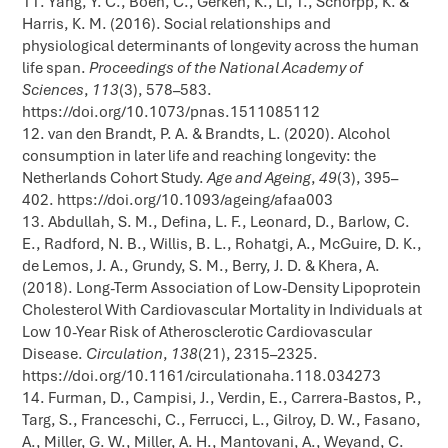
Yang, Y. C., Boen, C., Gerken, K., Li, T., Schorpp, K. &
Harris, K. M. (2016). Social relationships and
physiological determinants of longevity across the human
life span.
Proceedings of the National Academy of
Sciences
,
113
(3), 578–583.
https://doi.org/10.1073/pnas.1511085112
van den Brandt, P. A. & Brandts, L. (2020). Alcohol
consumption in later life and reaching longevity: the
Netherlands Cohort Study.
Age and Ageing
,
49
(3), 395–
402. https://doi.org/10.1093/ageing/afaa003
Abdullah, S. M., Defina, L. F., Leonard, D., Barlow, C.
E., Radford, N. B., Willis, B. L., Rohatgi, A., McGuire, D. K.,
de Lemos, J. A., Grundy, S. M., Berry, J. D. & Khera, A.
(2018). Long-Term Association of Low-Density Lipoprotein
Cholesterol With Cardiovascular Mortality in Individuals at
Low 10-Year Risk of Atherosclerotic Cardiovascular
Disease.
Circulation
,
138
(21), 2315–2325.
https://doi.org/10.1161/circulationaha.118.034273
Furman, D., Campisi, J., Verdin, E., Carrera-Bastos, P.,
Targ, S., Franceschi, C., Ferrucci, L., Gilroy, D. W., Fasano,
A., Miller, G. W., Miller, A. H., Mantovani, A., Weyand, C.