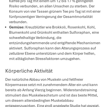
Kaffee pro Tag mit einem um 12 bis 17 % geringeren
Risiko verbunden, an allen Ursachen zu sterben. Der
Konsum von vier Tassen grünem Tee pro Tag ist mit einer
fünfprozentigen Verringerung der Gesamtmortalität
verbunden.
Gemüse:
Kreuzblütler wie Brokkoli, Rosenkohl, Kohl,
Blumenkohl und Grünkohl enthalten Sulforaphan, eine
schwefelhaltige Verbindung, die
entzündungshemmende und entgiftende Mechanismen
aktiviert. Sulforaphan kann den Alterungsprozess auf
zellulärer Ebene unterstützen und dem Körper helfen,
mit alltäglichen Stressfaktoren umzugehen.
Körperliche Aktivität
Der natürliche Abbau von Muskeln und fettfreier
Körpermasse setzt mit zunehmendem Alter ein und kann
bereits ab Anfang Vierzig beginnen. Widerstandstraining
stimuliert das Muskelwachstum und ist das beste Mittel,
um diesem altersbedingten Muskelabbau
entgegenzuwirken. Eine groß angelegte Studie hat gezeigt,