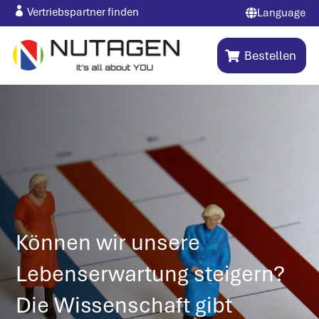

Vertriebspartner finden
Language

Bestellen
Können wir unsere
Lebenserwartung steigern?
Die Wissenschaft gibt