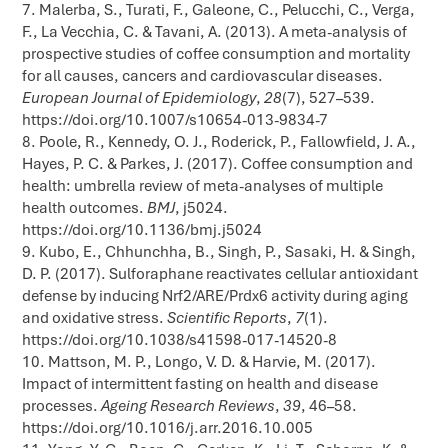
Malerba, S., Turati, F., Galeone, C., Pelucchi, C., Verga,
F., La Vecchia, C. & Tavani, A. (2013). A meta-analysis of
prospective studies of coffee consumption and mortality
for all causes, cancers and cardiovascular diseases.
European Journal of Epidemiology
,
28
(7), 527–539.
https://doi.org/10.1007/s10654-013-9834-7
Poole, R., Kennedy, O. J., Roderick, P., Fallowfield, J. A.,
Hayes, P. C. & Parkes, J. (2017). Coffee consumption and
health: umbrella review of meta-analyses of multiple
health outcomes.
BMJ
, j5024.
https://doi.org/10.1136/bmj.j5024
Kubo, E., Chhunchha, B., Singh, P., Sasaki, H. & Singh,
D. P. (2017). Sulforaphane reactivates cellular antioxidant
defense by inducing Nrf2/ARE/Prdx6 activity during aging
and oxidative stress.
Scientific Reports
,
7
(1).
https://doi.org/10.1038/s41598-017-14520-8
Mattson, M. P., Longo, V. D. & Harvie, M. (2017).
Impact of intermittent fasting on health and disease
processes.
Ageing Research Reviews
,
39
, 46–58.
https://doi.org/10.1016/j.arr.2016.10.005