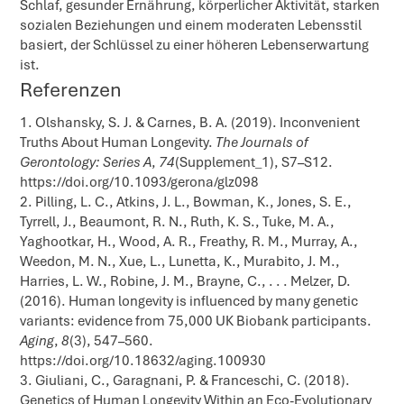
Schlaf, gesunder Ernährung, körperlicher Aktivität, starken
sozialen Beziehungen und einem moderaten Lebensstil
basiert, der Schlüssel zu einer höheren Lebenserwartung
ist.
Referenzen
Olshansky, S. J. & Carnes, B. A. (2019). Inconvenient
Truths About Human Longevity.
The Journals of
Gerontology: Series A
,
74
(Supplement_1), S7–S12.
https://doi.org/10.1093/gerona/glz098
Pilling, L. C., Atkins, J. L., Bowman, K., Jones, S. E.,
Tyrrell, J., Beaumont, R. N., Ruth, K. S., Tuke, M. A.,
Yaghootkar, H., Wood, A. R., Freathy, R. M., Murray, A.,
Weedon, M. N., Xue, L., Lunetta, K., Murabito, J. M.,
Harries, L. W., Robine, J. M., Brayne, C., . . . Melzer, D.
(2016). Human longevity is influenced by many genetic
variants: evidence from 75,000 UK Biobank participants.
Aging
,
8
(3), 547–560.
https://doi.org/10.18632/aging.100930
Giuliani, C., Garagnani, P. & Franceschi, C. (2018).
Genetics of Human Longevity Within an Eco-Evolutionary