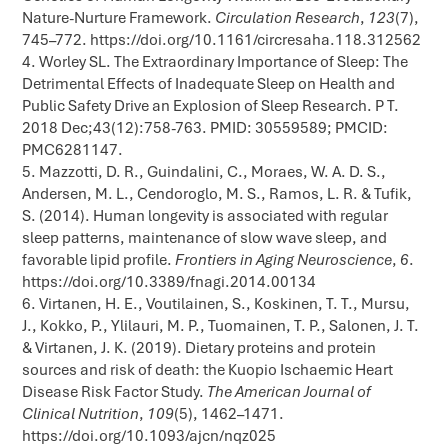
Nature-Nurture Framework.
Circulation Research
,
123
(7),
745–772. https://doi.org/10.1161/circresaha.118.312562
Worley SL. The Extraordinary Importance of Sleep: The
Detrimental Effects of Inadequate Sleep on Health and
Public Safety Drive an Explosion of Sleep Research. P T.
2018 Dec;43(12):758-763. PMID: 30559589; PMCID:
PMC6281147.
Mazzotti, D. R., Guindalini, C., Moraes, W. A. D. S.,
Andersen, M. L., Cendoroglo, M. S., Ramos, L. R. & Tufik,
S. (2014). Human longevity is associated with regular
sleep patterns, maintenance of slow wave sleep, and
favorable lipid profile.
Frontiers in Aging Neuroscience
,
6
.
https://doi.org/10.3389/fnagi.2014.00134
Virtanen, H. E., Voutilainen, S., Koskinen, T. T., Mursu,
J., Kokko, P., Ylilauri, M. P., Tuomainen, T. P., Salonen, J. T.
& Virtanen, J. K. (2019). Dietary proteins and protein
sources and risk of death: the Kuopio Ischaemic Heart
Disease Risk Factor Study.
The American Journal of
Clinical Nutrition
,
109
(5), 1462–1471.
https://doi.org/10.1093/ajcn/nqz025