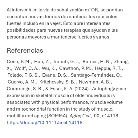
Al intervenir en la vía de señalización mTOR, se podrían
encontrar nuevas formas de mantener los músculos
fuertes incluso en la vejez. Esto abre interesantes
posibilidades para nuevas terapias que ayuden a las
personas mayores a mantenerse fuertes y sanas.
Referencias
Coen, P. M., Huo, Z., Tranah, G. J., Barnes, H. N., Zhang,
X., Wolff, C. A., Wu, K., Cawthon, P. M., Hepple, R. T.,
Toledo, F. G. S., Evans, D. S., Santiago-Fernández, O.,
Cuervo, A. M., Kritchevsky, S. B., Newman, A. B.,
Cummings, S. R., & Esser, K. A. (2024). Autophagy gene
expression in skeletal muscle of older individuals is
associated with physical performance, muscle volume
and mitochondrial function in the study of muscle,
mobility and aging (SOMMA).
Aging Cell
, 00, e14118.
https://doi.org/10.1111/acel.14118