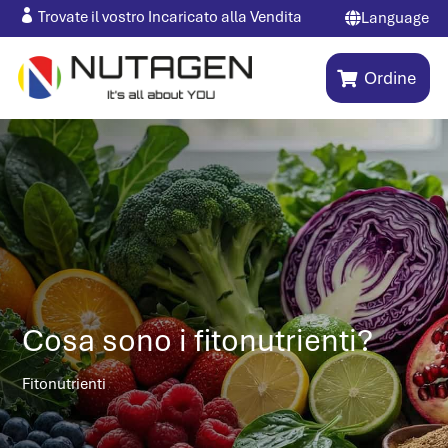

Trovate il vostro Incaricato alla Vendita
Language

Ordine
Cosa sono i fitonutrienti?
Fitonutrienti